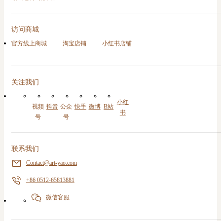
访问商城
官方线上商城
淘宝店铺
小红书店铺
关注我们
小红
视频
抖音
公众
快手
微博
B站
书
号
号
联系我们
Contact@art-yao.com
+86 0512-65813881
微信客服